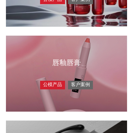
唇釉唇膏
公模产品
客户案例