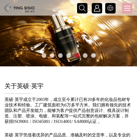



关于英硕·英宇
英硕·英宇
成立于
2003
年，成立至今累计已有
20多
年的化妆品包材专
业技术和经验。
工厂建筑面积为
6
万多平方米
。我们拥有领先的技术
团队和产品开发能力，能够为客户提供产品创意设计、模具设计制
造、注塑、喷涂、电镀、和装配等一站式完整的包材解决方案，并
获得
ISO9001 / ISO45001 / ISO14001/ SA8000
认证 。
英硕·英宇
凭借着优异的产品品质、准确及时的交货率，以及专业的